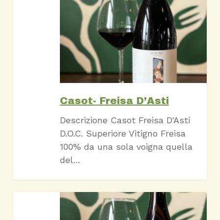
Freisa
D’Asti
Casot- Freisa D’Asti
Descrizione Casot Freisa D'Asti
D.O.C. Superiore Vitigno Freisa
100% da una sola voigna quella
del…
Malvè-
Vino