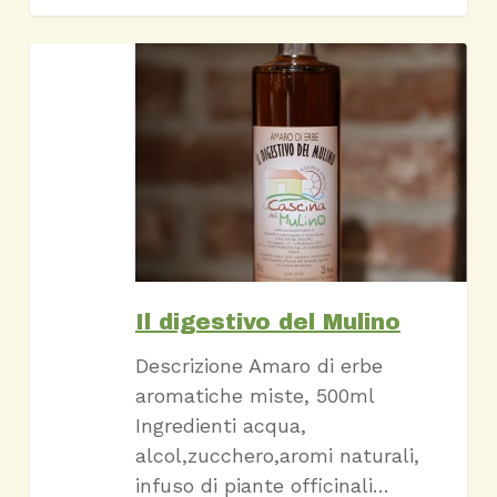
Il
digestivo
del
Mulino
Il digestivo del Mulino
Descrizione Amaro di erbe
aromatiche miste, 500ml
Ingredienti acqua,
alcol,zucchero,aromi naturali,
infuso di piante officinali…