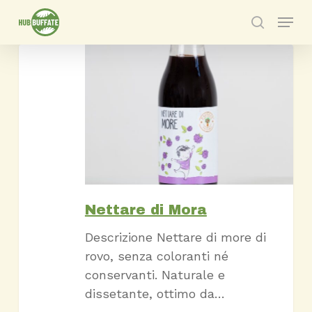
Skip
Menu
to
search
main
Nettare
content
di
Mora
Nettare di Mora
Descrizione Nettare di more di
rovo, senza coloranti né
conservanti. Naturale e
dissetante, ottimo da…