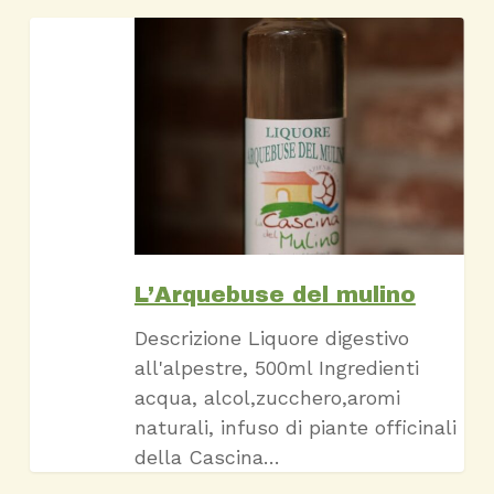
L’Arquebuse
del
mulino
L’Arquebuse del mulino
Descrizione Liquore digestivo
all'alpestre, 500ml Ingredienti
acqua, alcol,zucchero,aromi
naturali, infuso di piante officinali
della Cascina…