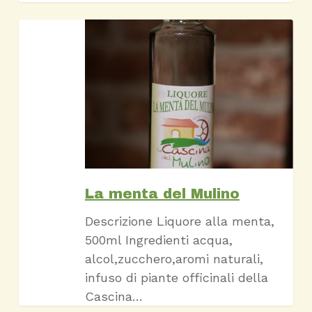
La
menta
del
Mulino
La menta del Mulino
Descrizione Liquore alla menta,
500ml Ingredienti acqua,
alcol,zucchero,aromi naturali,
infuso di piante officinali della
Cascina…