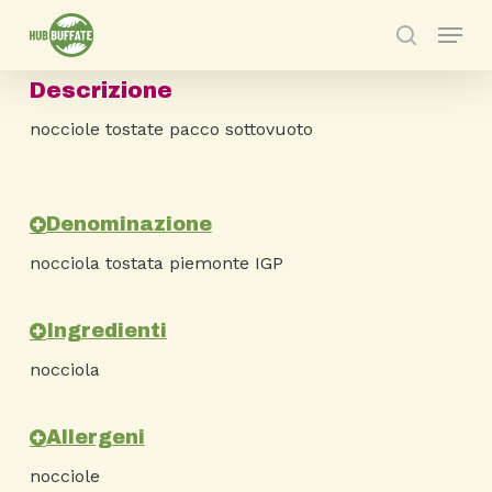
Skip
Menu
to
search
main
Descrizione
content
nocciole tostate pacco sottovuoto
Denominazione
nocciola tostata piemonte IGP
Ingredienti
nocciola
Allergeni
nocciole