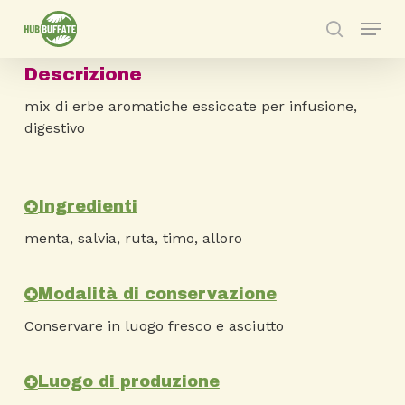
Skip
Menu
to
search
main
Descrizione
content
mix di erbe aromatiche essiccate per infusione,
digestivo
Ingredienti
menta, salvia, ruta, timo, alloro
Modalità di conservazione
Conservare in luogo fresco e asciutto
Luogo di produzione