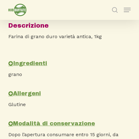
Skip
Menu
to
search
main
Descrizione
content
Farina di grano duro varietà antica,
1kg
Ingredienti
grano
Allergeni
Glutine
Modalità di conservazione
Dopo l’apertura consumare entro 15 giorni, da