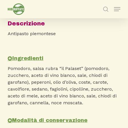
Skip
Menu
to
search
main
Descrizione
content
Antipasto piemontese
Ingredienti
Pomodoro, salsa rubra “il Palaset” (pomodoro,
zucchero, aceto di vino bianco, sale, chiodi di
garofano), peperoni, olio d’oliva, coste, carote,
cavolfiore, sedano, fagiolini, cipolline, zucchero,
aceto di mele, aceto di vino bianco, sale, chiodi di
garofano, cannella, noce moscata.
Modalità di conservazione