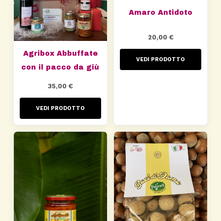
Amaro Antidoto
20,00
€
Agribox Abbuffate
VEDI PRODOTTO
con il pacco da giù
35,00
€
VEDI PRODOTTO