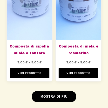
Composta di cipolla
Composta di mela e
miele e zenzero
rosmarino
Fascia
Fascia
3,00
€
-
5,00
€
3,00
€
-
5,00
€
di
di
VEDI PRODOTTO
VEDI PRODOTTO
prezzo:
prezzo:
da
da
3,00 €
3,00 €
a
a
MOSTRA DI PIÙ
5,00 €
5,00 €