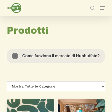
Skip
Menu
to
search
main
content
Prodotti
Come funziona il mercato di Hubbuffate?