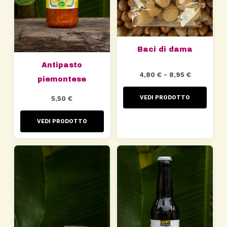
Baci di dama
Antipasto
Fascia
4,80
€
-
8,95
€
piemontese
di
VEDI PRODOTTO
5,50
€
prezzo:
da
VEDI PRODOTTO
4,80 €
a
8,95 €
1
Scegli l’azienda agricola