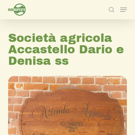
Skip
Menu
to
search
main
content
Società agricola
Accastello Dario e
Denisa ss