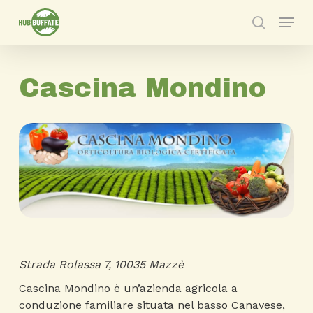
Skip
Menu
to
search
main
content
Cascina Mondino
Strada Rolassa 7, 10035 Mazzè
Cascina Mondino è un’azienda agricola a
conduzione familiare situata nel basso Canavese,