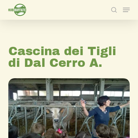
Skip
Menu
to
search
main
content
Cascina dei Tigli
di Dal Cerro A.